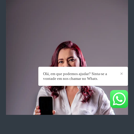
Olá, em que podemos ajudar? Sinta-se a
✕
vontade em nos chamar no Whats.