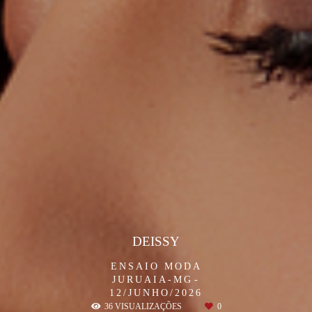
DEISSY
ENSAIO MODA
JURUAIA-MG
12/JUNHO/2026
36
VISUALIZAÇÕES
0