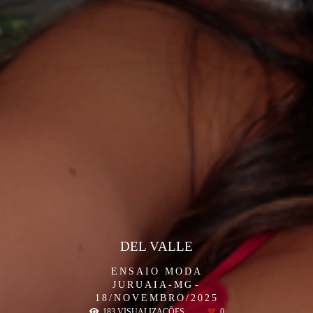
DEL VALLE
ENSAIO MODA
JURUAIA-MG
18/NOVEMBRO/2025
183
VISUALIZAÇÕES
0