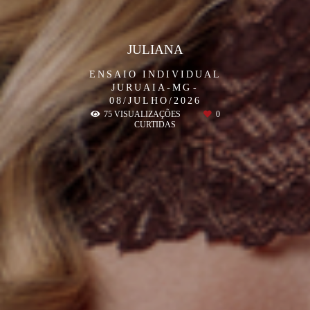
JULIANA
ENSAIO INDIVIDUAL
JURUAIA-MG
08/JULHO/2026
75
VISUALIZAÇÕES
0
CURTIDAS