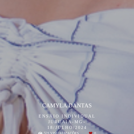
CAMYLA DANTAS
ENSAIO INDIVIDUAL
JURUAIA-MG
18/JULHO/2024
521
VISUALIZAÇÕES
0