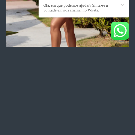
Olá, em que podemos ajudar? Sinta-se a
✕
vontade em nos chamar no Whats.